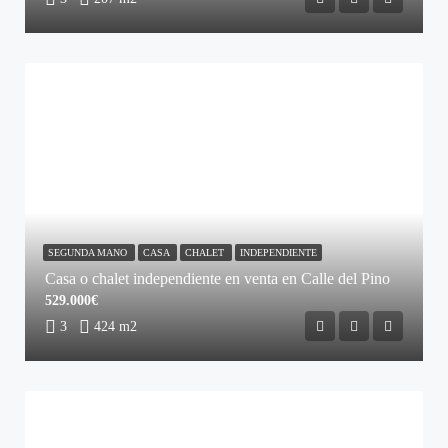
SEGUNDA MANO
CASA
CHALET
INDEPENDIENTE
Casa o chalet independiente en venta en Calle del Pino
529.000€
3
424 m2