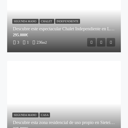
SEGUNDA MANO
CHALET
INDEPENDIENTE
Descubre este espectacular Chalet Independiente en La Cabrera
295.000€
3
1
236
m2
SEGUNDA MANO
CASA
Descubre esta zona residencial de uso propio en Sieteiglesias