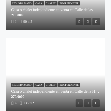
SEGUNDA MANO
CASA
CHALET
INDEPENDIENTE
Casa o chalet independiente en venta en Calle de las Matas
219.000€
1
90 m2
SEGUNDA MANO
CASA
CHALET
INDEPENDIENTE
Casa o chalet independiente en venta en Calle de la Hoyuela
279.000€
4
136 m2