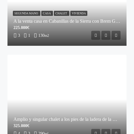
SEGUNDA MANO
CASA
CHALET
VIVIENDA
A la venta casa en Cabanillas de la Sierra con Brem Global
225.000€
3
1
130
m2
Amplio y singular chalet a los pies de la ladera de la montaña en La Cabrera
325.000€
4
3
290
m²