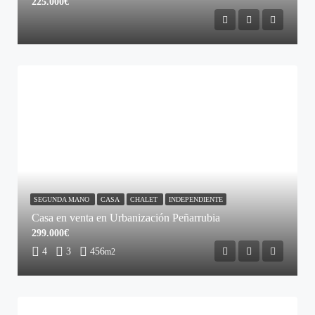
225.000€
SEGUNDA MANO
CASA
CHALET
INDEPENDIENTE
Casa en venta en Urbanización Peñarrubia
299.000€
4
3
456
m2