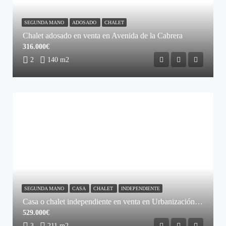
SEGUNDA MANO
ADOSADO
CHALET
Chalet adosado en venta en Avenida de la Cabrera
316.000€
2
140 m2
SEGUNDA MANO
CASA
CHALET
INDEPENDIENTE
Casa o chalet independiente en venta en Urbanización Guadalcampo
529.000€
3
211 m2