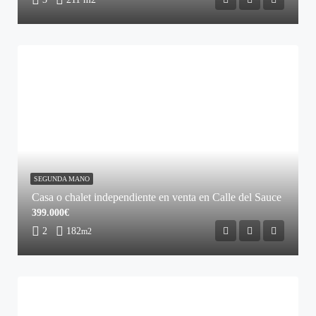
SEGUNDA MANO
Casa o chalet independiente en venta en Calle del Sauce
399.000€
2
182
m2