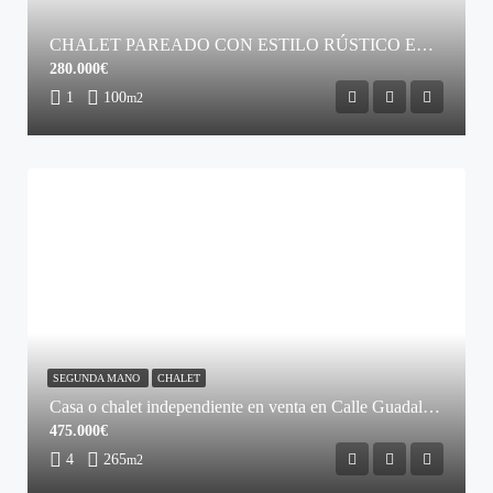
CHALET PAREADO CON ESTILO RÚSTICO EN SIETEIGLESIAS
280.000€
1
100
m2
SEGUNDA MANO
CHALET
Casa o chalet independiente en venta en Calle Guadalajara
475.000€
4
265
m2