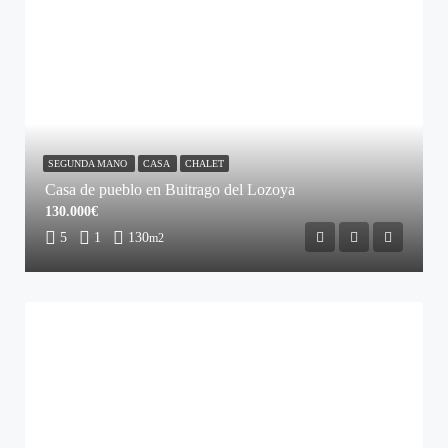
SEGUNDA MANO
CASA
CHALET
Casa de pueblo en Buitrago del Lozoya
130.000€
5
1
130
m2