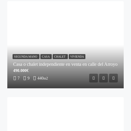
SEGUNDA MANO
CASA
CHALET
VIVIENDA
Casa o chalet independiente en venta en calle del Arroyo
490.000€
7
9
440
m2