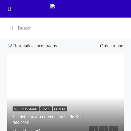
32
Resultados encontrados
Ordenar por:
SEGUNDA MANO
CASA
CHALET
Chalet pareado en venta en Calle Real
360.000€
3
207 m2