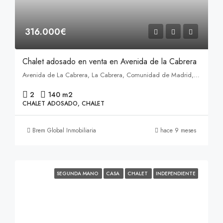
316.000€
Chalet adosado en venta en Avenida de la Cabrera
Avenida de La Cabrera, La Cabrera, Comunidad de Madrid, 28751, España
2
140 m2
CHALET ADOSADO, CHALET
Brem Global Inmobiliaria
hace 9 meses
SEGUNDA MANO
CASA
CHALET
INDEPENDIENTE