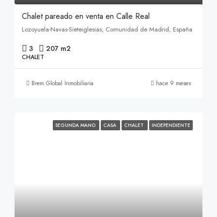
Chalet pareado en venta en Calle Real
Lozoyuela-Navas-Sieteiglesias, Comunidad de Madrid, España
3
207 m2
CHALET
Brem Global Inmobiliaria
hace 9 meses
SEGUNDA MANO
CASA
CHALET
INDEPENDIENTE