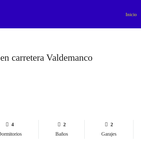
Inicio
 en carretera Valdemanco
4
2
2
ormitorios
Baños
Garajes