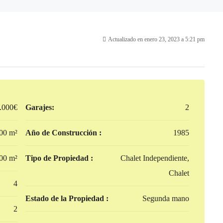
Actualizado en enero 23, 2023 a 5:21 pm
.000€
Garajes:
2
00 m²
Año de Construcción :
1985
00 m²
Tipo de Propiedad :
Chalet Independiente,
Chalet
4
Estado de la Propiedad :
Segunda mano
2