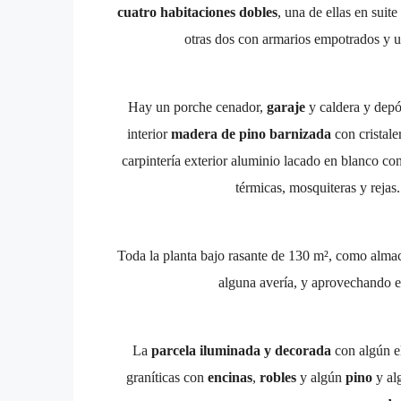
cuatro habitaciones dobles
, una de ellas en su
otras dos con armarios empotrados y u
Hay un porche cenador,
garaje
y caldera y depó
interior
madera de pino barnizada
con cristale
carpintería exterior aluminio lacado en blanco co
térmicas, mosquiteras y rejas
Toda la planta bajo rasante de 130 m², como almacé
alguna avería, y aprovechando el
La
parcela iluminada y decorada
con algún e
graníticas con
encinas
,
robles
y algún
pino
y a