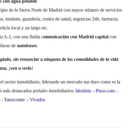
o con agua potable
.
cipio de la Sierra Norte de Madrid con mayor número de servicios
os, instituto, guardería, centro de salud, urgencias 24h, farmacia,
olicía local y un largo etc.
la A-1, con una fluida c
omunicación con Madrid capital
con
 líneas de
autobuses
.
giado, sin renunciar a ninguna de las comodidades de la vida
na, ¡ven a verlo!
el sector inmobiliario, liderando un mercado tan duro como es la
 más destacados portales inmobiliarios:
Idealista
–
Pisos.com
–
a
–
Yaencontre
–
Vivados