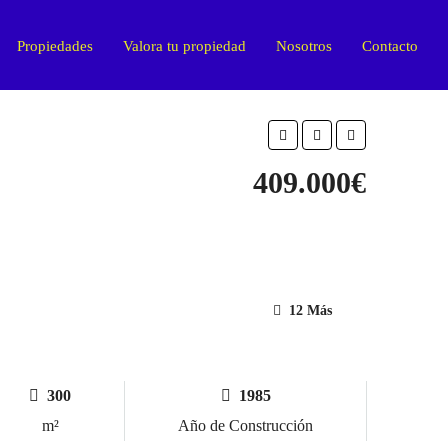
Propiedades
Valora tu propiedad
Nosotros
Contacto
409.000€
12 Más
300
1985
m²
Año de Construcción