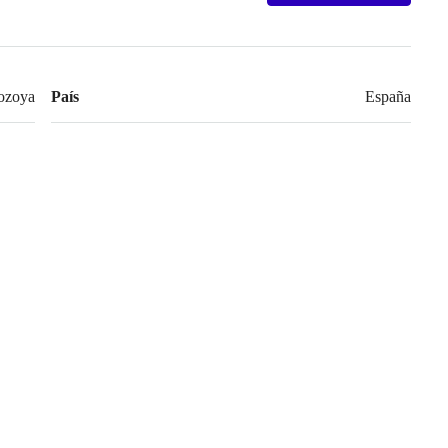
Lozoya
País
España