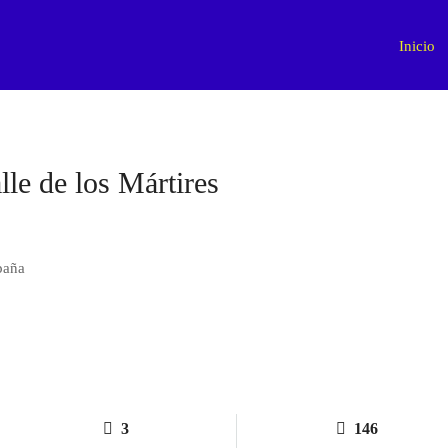
Inicio
le de los Mártires
paña
3
146